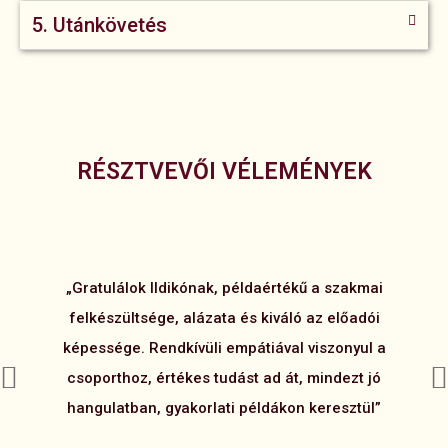
5. Utánkövetés
RÉSZTVEVŐI VÉLEMÉNYEK
„Gratulálok Ildikónak, példaértékű a szakmai
„I
felkészültsége, alázata és kiváló az előadói
képessége. Rendkívüli empátiával viszonyul a
s
csoporthoz, értékes tudást ad át, mindezt jó
hangulatban, gyakorlati példákon keresztül”