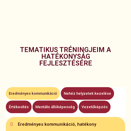
TEMATIKUS TRÉNINGJEIM A
HATÉKONYSÁG
FEJLESZTÉSÉRE
Eredményes kommunikáció
Nehéz helyzetek kezelése
Értékesítés
Mentális állóképesség
Vezetőképzés
Szélsőséges viselkedések kezelése
Belső motiváció fokozása, megőrzése
Supervisorok képzése
Eredményes kommunikáció, hatékony
Értékesítésorientált szemlélet és