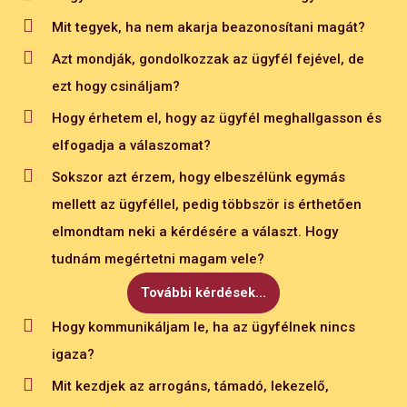
fordítanom, de az egyéb tevékenységek mellett ezt
Mit tegyek, ha nem akarja beazonosítani magát?
nehezen tudom megoldani. Mit tudok tenni, hogy
Azt mondják, gondolkozzak az ügyfél fejével, de
több figyelmet kapjanak?
ezt hogy csináljam?
Hogy tudom motiválni a kollégákat? Milyen
Hogy érhetem el, hogy az ügyfél meghallgasson és
eszközök segíthetnek ebben?
elfogadja a válaszomat?
Mit tudok tenni, ha azt látom, hogy a
Sokszor azt érzem, hogy elbeszélünk egymás
munkatársamat nem motiválja a feladat?
mellett az ügyféllel, pedig többször is érthetően
A Teljesítményértékelő beszélgetéseket hogy
elmondtam neki a kérdésére a választ. Hogy
tudom a legnagyobb hatékonysággal
tudnám megértetni magam vele?
megvalósítani?
További kérdések...
Mit tegyek, ha a kolléga meghallgatja a fejlesztési,
Hogy kommunikáljam le, ha az ügyfélnek nincs
változtatási javaslatokat, majd nem alkalmazza
igaza?
azokat?
Mit kezdjek az arrogáns, támadó, lekezelő,