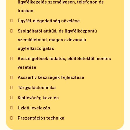
Konfliktuskezelés
Lelki állóképesség erősítése
Vezetői kompetenciák fejlesztése
ügyfélkezelés személyesen, telefonon és
gondolkodásmód
Panasz- és reklamációkezelés
Stresszkezelés
Vezetői szerepek, feladatok
írásban
A sikeres értékesítő
Asszertivitás növelése
Kiégés megelőzése
Eredményes vezetői kommunikáció
Ügyfél-elégedettség növelése
A bizalom kialakítása
Együttműködés fejlesztése
Energetizálás
Vezetői visszajelzések
Szolgáltatói attitűd, és ügyfélközpontú
Teljesítményértékelő beszélgetések vezetése
Az eredményes értékesítés technikái telefonon,
Motiválási technikák, eszközök
szemléletmód, magas színvonalú
személyesen
Kiégés megelőzése
ügyfélkiszolgálás
Kimenő hívások, értékesítési kampányok
Beszélgetések tudatos, előítéletektől mentes
Lead generálás
vezetése
Ügyintézés átfordítása értékesítésbe
Asszertív készségek fejlesztése
Érveléstechnika, kifogások kezelése, sikeres
Tárgyalástechnika
zárási technikák
Kintlévőség kezelés
Üzleti levelezés
Prezentációs technika