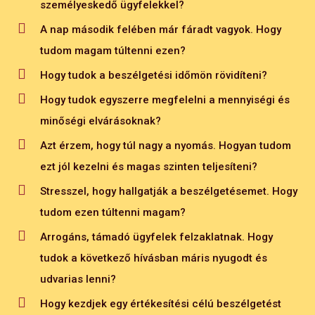
személyeskedő ügyfelekkel?
További kérdések...
A nap második felében már fáradt vagyok. Hogy
Ha a beszélgetések visszahallgatásakor a
tudom magam túltenni ezen?
munkatársam nem érzékeli a „problematikus”
Hogy tudok a beszélgetési időmön rövidíteni?
részeket, hogy tudok meggyőzően érvelni, hogy
Hogy tudok egyszerre megfelelni a mennyiségi és
javítsa ki azokat?
minőségi elvárásoknak?
Mi a megoldás azokban az esetekben, ha valakinek
Azt érzem, hogy túl nagy a nyomás. Hogyan tudom
a mennyiségi eredménye kiváló, ugyanakkor a
ezt jól kezelni és magas szinten teljesíteni?
minősége a beszélgetéseinek nem?
Stresszel, hogy hallgatják a beszélgetésemet. Hogy
Hogy „szerelhetem le” a hangadókat?
tudom ezen túltenni magam?
Hogyan tudom a saját stressz-szintemet
Arrogáns, támadó ügyfelek felzaklatnak. Hogy
csökkenteni? És a másokét?
tudok a következő hívásban máris nyugodt és
Önmagam motivációjának a fenntartására milyen
udvarias lenni?
hatékony megoldások vannak?
Hogy kezdjek egy értékesítési célú beszélgetést