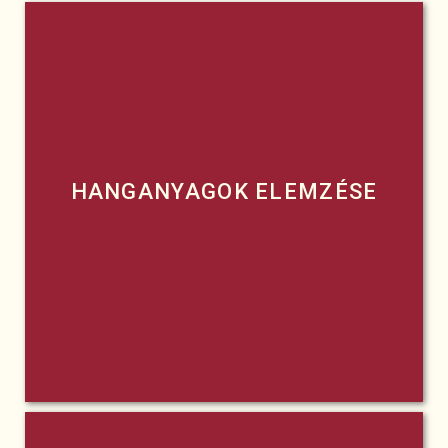
Rögzített hanganyagok visszahallgatása,
elemzése, értékelése
Az eredmények visszacsatolása
HANGANYAGOK ELEMZÉSE
Az értékelés alapján az egyéni és a csoportos
erősségek, fejlesztendő területek feltárása
Tréninget követően az elsajátított technikák
alkalmazásának megfigyelése