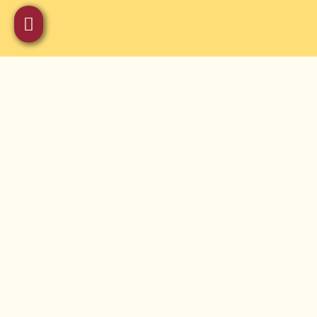
Vállalati környezeten kívül is rendszeresen
tartok előadásokat, tréningeket, online
kurzusokat.