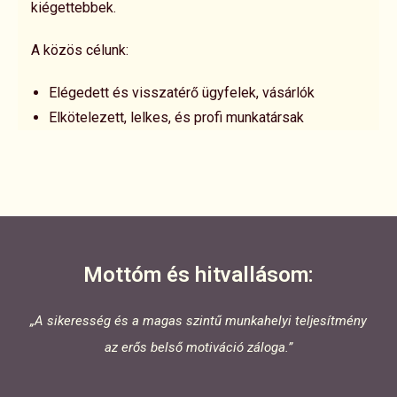
kiégettebbek.
A közös célunk:
Elégedett és visszatérő ügyfelek, vásárlók
Elkötelezett, lelkes, és profi munkatársak
Mottóm és hitvallásom:
„A sikeresség és a magas szintű munkahelyi teljesítmény
az erős belső motiváció záloga.”