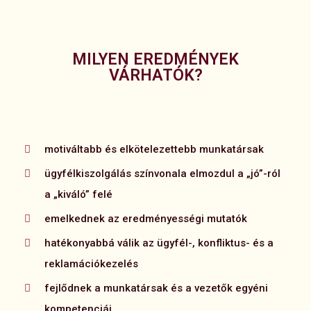
MILYEN EREDMÉNYEK
VÁRHATÓK?
motiváltabb és elkötelezettebb munkatársak
ügyfélkiszolgálás színvonala elmozdul a „jó”-ról
a „kiváló” felé
emelkednek az eredményességi mutatók
hatékonyabbá válik az ügyfél-, konfliktus- és a
reklamációkezelés
fejlődnek a munkatársak és a vezetők egyéni
kompetenciái