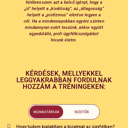
felébresszem azt a belső igényt, hogy a
„jó” helyett a „kiválóság”, az „átlagosság”
helyett a „profizmus” elérése legyen a
cél. Ha a mindennapokban egyéni szinten
mindannyian ezért teszünk, akkor együtt
egyedülálló, profi ügyfélkiszolgálást
hívunk életre.
KÉRDÉSEK, MELLYEKKEL
LEGGYAKRABBAN FORDULNAK
HOZZÁM A TRÉNINGEKEN:
MUNKATÁRSAK
VEZETŐK
Hogy tudom kialakítani a bizalmat az ügyfélben?
Tudom, hogy több időt kellene a munkatársaimra