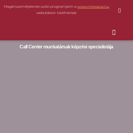
Magánszemélyeknek szóló programjaim a
www.mirevarsz.hu
weboldalon találhatóak
Call Center munkatársak képzési specialistája